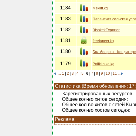
1184
Msklift.kg
1183
Папанская сельская упр
1182
BishkekExporter
1181
freelancer.kg
1180
Бал боорсок - Кондитер
1179
Poliklinika.kg
...
1
|
2
|
3
|
4
|
5
|
6
|
7
|
8
|
9
|
10
|
11
...
Статистика (Время обновления: 17:
Зарегистрированных ресурсов:
Общее кол-во хитов сегодня:
Общее кол-во хитов с сетей Кыр
Общее кол-во хостов сегодня:
Реклама