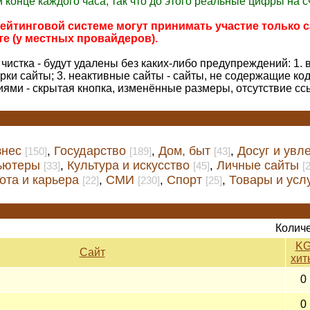
 конце каждого часа, так что до этого реальные цифры на с
рейтинговой системе могут принимать участие только с
е (у местных провайдеров).
чистка - будут удалены без каких-либо предупреждений: 1. 
и сайты; 3. неактивные сайты - сайты, не содержащие код
иями - скрытая кнопка, изменённые размеры, отсутствие сс
знес
Государство
Дом, быт
Досуг и увл
,
,
,
[150]
[189]
[43]
ьютеры
Культура и искусство
Личные сайты
,
,
[33]
[45]
[
ота и карьера
СМИ
Спорт
Товары и усл
,
,
,
[22]
[230]
[25]
Количе
K
Сайт
хит
0
0