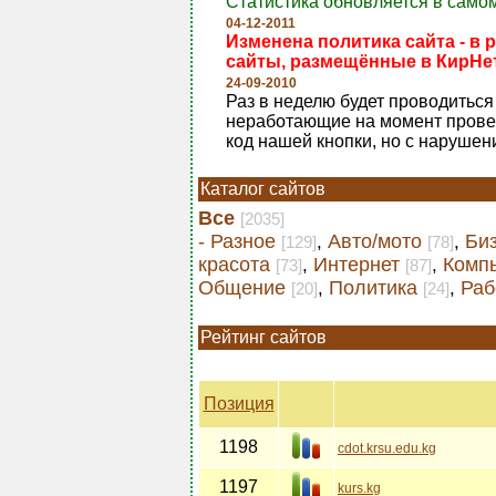
Статистика обновляется в самом
04-12-2011
Изменена политика сайта - в 
сайты, размещённые в КирНет
24-09-2010
Раз в неделю будет проводиться 
неработающие на момент проверк
код нашей кнопки, но с нарушен
Каталог сайтов
Все
[2035]
- Разное
Авто/мото
Би
,
,
[129]
[78]
красота
Интернет
Комп
,
,
[73]
[87]
Общение
Политика
Раб
,
,
[20]
[24]
Рейтинг сайтов
Позиция
1198
cdot.krsu.edu.kg
1197
kurs.kg