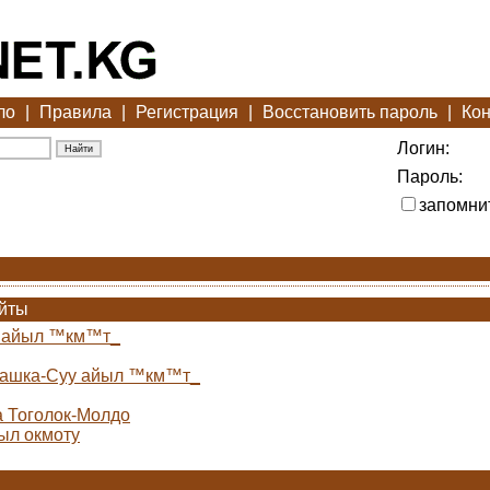
ло
|
Правила
|
Регистрация
|
Восстановить пароль
|
Кон
Логин:
Пароль:
запомни
айты
н айыл ™км™т_
Кашка-Суу айыл ™км™т_
а Тоголок-Молдо
ыл окмоту