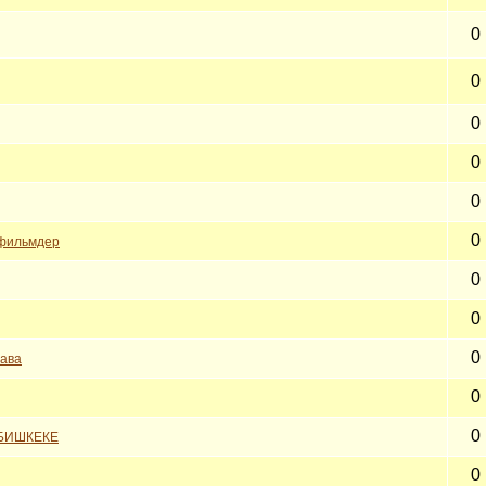
0
0
0
0
0
0
тфильмдер
0
0
0
рава
0
0
БИШКЕКЕ
0