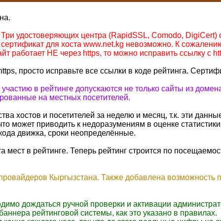
на.
ри удостоверяющих центра (RapidSSL, Comodo, DigiCert) от
сертификат для хоста www.net.kg невозможно. К сожалению
йт работает НЕ через https, то можно исправить ссылку с http
https, просто исправьте все ссылки в коде рейтинга. Сертиф
к участию в рейтинге допускаются не только сайты из доме
ированные на местных посетителей.
ва хостов и посетителей за неделю и месяц, т.к. эти данны
что может приводить к недоразумениям в оценке статистики
кода движка, сроки неопределённые.
а мест в рейтинге. Теперь рейтинг строится по посещаемост
 провайдеров Кыргызстана. Также добавлена возможность п
одимо дождаться ручной проверки и активации администрат
баннера рейтинговой системы, как это указано в правилах.