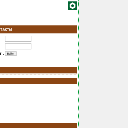
такты
ть