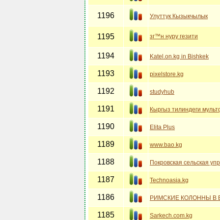
1196
Улуттук Кызыкчылык
1195
зг™н нуру гезити
1194
Katel.on.kg in Bishkek
1193
pixelstore.kg
1192
studyhub
1191
Кыргыз тилиндеги муль
1190
Elita Plus
1189
www.bao.kg
1188
Покровская сельская уп
1187
Technoasia.kg
1186
РИМСКИЕ КОЛОННЫ В 
1185
Sarkech.com.kg