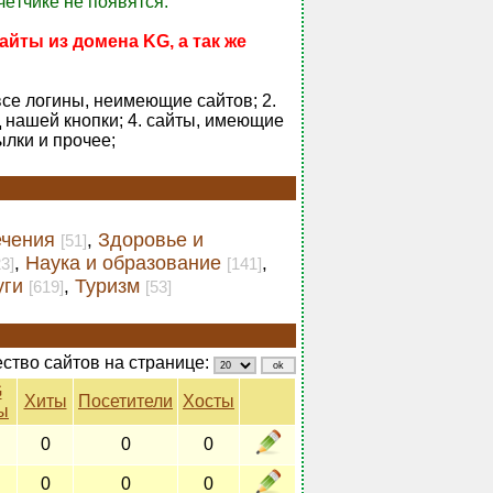
чётчике не появятся.
айты из домена KG, а так же
все логины, неимеющие сайтов; 2.
 нашей кнопки; 4. сайты, имеющие
ылки и прочее;
ечения
Здоровье и
,
[51]
Наука и образование
,
,
23]
[141]
уги
Туризм
,
[619]
[53]
ство сайтов на странице:
G
Хиты
Посетители
Хосты
ы
0
0
0
0
0
0