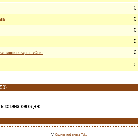
0
0
ава
0
0
0
ская мини пекарня в Оше
0
53)
гызстана сегодня:
(c)
Скрипт рейтинга Tsite