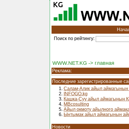
Нача
Поиск по рейтингу:
WWW.NET.KG -> главная
Реклама:
Последние зарегистрированные с
1.
Салам-Алик айыл аймагыны
2.
INFOGO.kg
3.
Кашка-Суу айыл аймагынын 
4.
MBcosulting
5.
Айыл окмоту айылного аймак
6.
Ынтымак айыл аймагынын ай
Новости