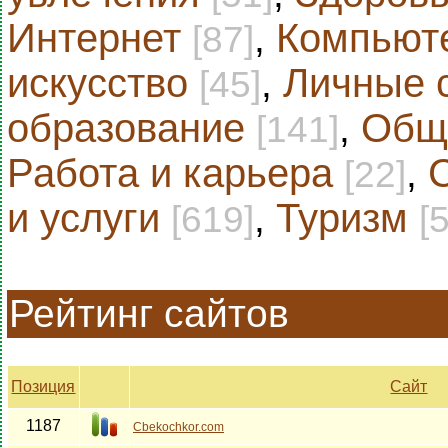
Интернет
,
Компьют
[87]
искусство
,
Личные 
[45]
образование
,
Общ
[141]
Работа и карьера
,
[22]
и услуги
,
Туризм
[619]
[
Рейтинг сайтов
Позиция
Сайт
1187
Cbekochkor.com