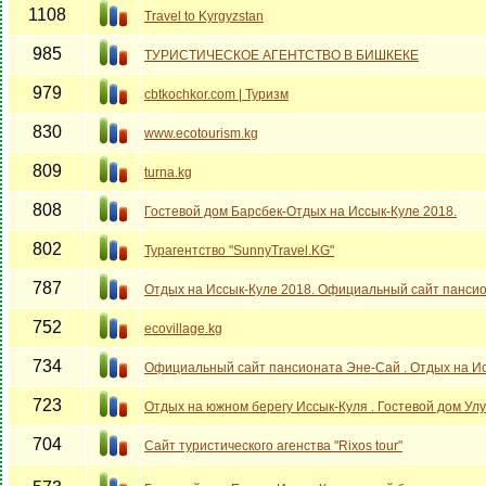
1108
Travel to Kyrgyzstan
985
ТУРИСТИЧЕСКОЕ АГЕНТСТВО В БИШКЕКЕ
979
cbtkochkor.com | Туризм
830
www.ecotourism.kg
809
turna.kg
808
Гостевой дом Барсбек-Отдых на Иссык-Куле 2018.
802
Турагентство "SunnyTravel.KG"
787
Отдых на Иссык-Куле 2018. Официальный сайт пансио
752
ecovillage.kg
734
Официальный сайт пансионата Эне-Сай . Отдых на Ис
723
Отдых на южном берегу Иссык-Куля . Гостевой дом Улу
704
Cайт туристического агенства "Rixos tour"