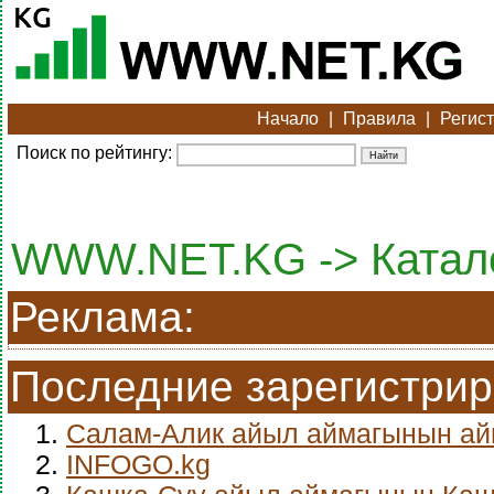
Начало
|
Правила
|
Регис
Поиск по рейтингу:
WWW.NET.KG -> Катало
Реклама:
Последние зарегистри
1.
Салам-Алик айыл аймагынын а
2.
INFOGO.kg