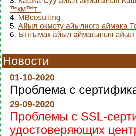
3.
Кашка-Суу айыл аймагынын Каш
™км™т_
4.
MBcosulting
5.
Айыл окмоту айылного аймака Т
6.
Ынтымак айыл аймагынын айыл 
Новости
01-10-2020
Проблема с сертифик
29-09-2020
Проблемы с SSL-серт
удостоверяющих цент