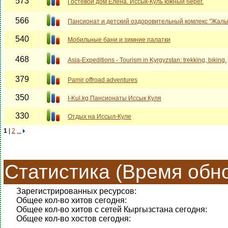
573
Гостевой дом Елена. Иссык-Куль южный берег.
566
Пансионат и детский оздоровительный комлекс "Жалы
540
Мобильные бани и зимние палатки
468
Asia-Expeditions - Tourism in Kyrgyzstan: trekking, biking.
379
Pamir offroad adventures
350
I-Kul.kg Пансионаты Иссык Куля
330
Отдых на Иссыл-Куле
1
|
2
...
Статистика (Время обно
Зарегистрированных ресурсов:
Общее кол-во хитов сегодня:
Общее кол-во хитов с сетей Кыргызстана сегодня:
Общее кол-во хостов сегодня: