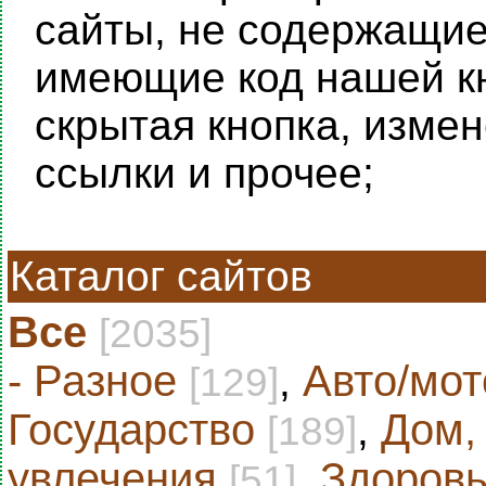
сайты, не содержащие 
имеющие код нашей кн
скрытая кнопка, изме
ссылки и прочее;
Каталог сайтов
Все
[2035]
- Разное
,
Авто/мот
[129]
Государство
,
Дом,
[189]
увлечения
,
Здоровь
[51]