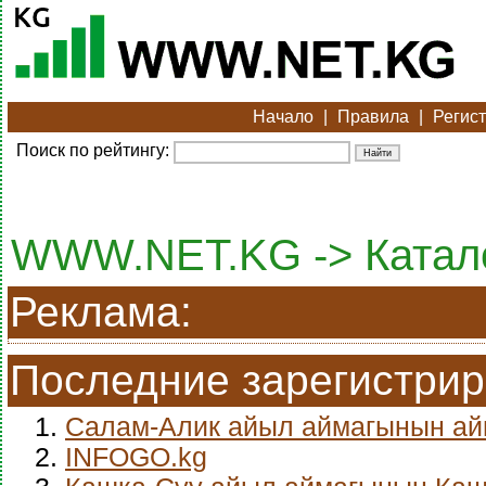
Начало
|
Правила
|
Регис
Поиск по рейтингу:
WWW.NET.KG -> Каталог
Реклама:
Последние зарегистри
1.
Салам-Алик айыл аймагынын а
2.
INFOGO.kg