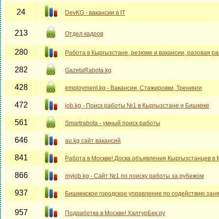
24
DevKG - вакансии в IT
213
Отдел кадров
280
Работа в Кыргызстане, резюме и вакансии, разовая р
282
GazetaRabota.kg
428
employment.kg - Вакансии, Стажировки, Тренинги
472
job.kg - Поиск работы №1 в Кыргызстане и Бишкеке
561
Smartrabota - умный поиск работы
646
au.kg сайт вакансий
841
Работа в Москве! Доска объявления Кыргызстанцев в 
866
myjob.kg - Сайт №1 по поиску работы за рубежом
937
Бишкекское городское управление по содействию зан
957
Подработка в Москве! ХалтурБек.ру