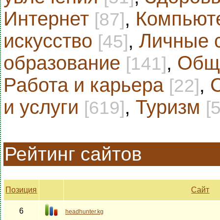
Интернет
,
Компьют
[87]
искусство
,
Личные 
[45]
образование
,
Общ
[141]
Работа и карьера
,
[22]
и услуги
,
Туризм
[619]
[
Рейтинг сайтов
Позиция
Сайт
6
headhunter.kg