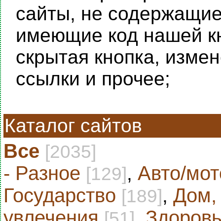
сайты, не содержащие 
имеющие код нашей кн
скрытая кнопка, изме
ссылки и прочее;
Каталог сайтов
Все
[2035]
- Разное
,
Авто/мот
[129]
Государство
,
Дом,
[189]
увлечения
,
Здоровь
[51]