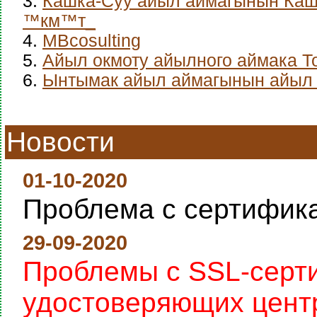
3.
Кашка-Суу айыл аймагынын Каш
™км™т_
4.
MBcosulting
5.
Айыл окмоту айылного аймака Т
6.
Ынтымак айыл аймагынын айыл 
Новости
01-10-2020
Проблема с сертифик
29-09-2020
Проблемы с SSL-серт
удостоверяющих цент